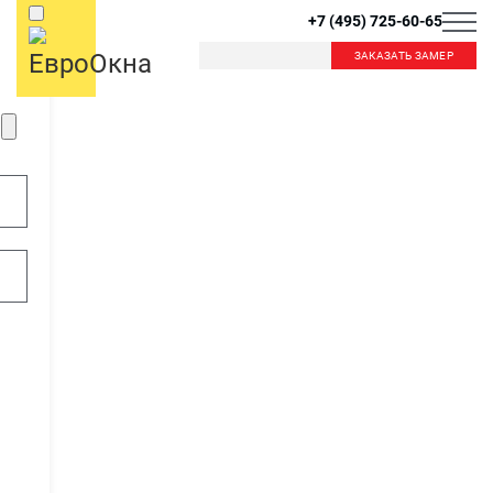
+7 (495) 725-60-65
ЗАКАЗАТЬ ЗАМЕР
Б
К
Балашиха
Королев
Красногорск
Краснознаменск
В
Видное
Внуково
Л
Лобня
Лыткарино
Д
Люберцы
Дзержинский
Дмитров
Долгопрудный
М
Домодедово
Москва