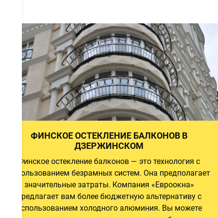
а
а
а
ФИНСКОЕ ОСТЕКЛЕНИЕ БАЛКОНОВ В
ДЗЕРЖИНСКОМ
Финское остекление балконов — это технология с
й
использованием безрамных систем. Она предполагает
и
значительные затраты. Компания «Евроокна»
предлагает вам более бюджетную альтернативу с
использованием холодного алюминия. Вы можете