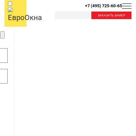
+7 (495) 725-60-65
ЗАКАЗАТЬ ЗАМЕР
Б
К
Балашиха
Королев
Красногорск
Краснознаменск
В
Видное
Внуково
Л
Лобня
Лыткарино
Д
Люберцы
Дзержинский
Дмитров
Долгопрудный
М
Домодедово
Москва