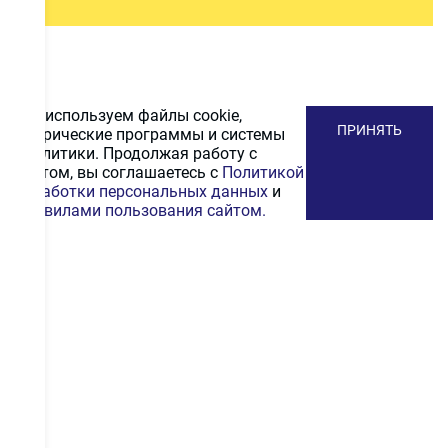
Мы используем файлы cookie,
ПРИНЯТЬ
метрические программы и системы
аналитики. Продолжая работу с
сайтом, вы соглашаетесь с
Политикой
обработки персональных данных
и
Правилами пользования сайтом.
ПОДПИСАТЬСЯ
НА РАССЫЛКУ
Получайте первыми промокоды на скидку, выгодные
акционные предложения и информацию и новинках
ПОДПИСАТЬСЯ
Даю согласие на
обработку персональных