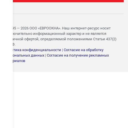
© 1995 — 2026 ООО «ЕВРООКНА». Наш интернет-ресурс носит
исключительно информационный характер и не является
публичной офертой, определяемой положениями Статьи 437(2)
ГК РФ.
Политика конфиденциальности
|
Согласие на обработку
персональных данных
|
Согласие на получение рекламных
ЗАПИШИТЕСЬ НА
материалов
БЕСПЛАТНЫЙ ЗАМЕР
Укажите номер — свяжемся в течение 15 минут и согласуем
удобное время замера
ОТПРАВИТЬ
Даю согласие на
обработку персональных