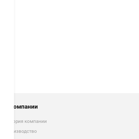
данных
и
получение рекламных материалов
. С
политикой обработки персональных данных
ознакомлен.
ОТПРАВИТЬ
О компании
История компании
Производство