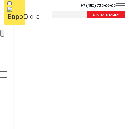
+7 (495) 725-60-65
ЗАКАЗАТЬ ЗАМЕР
Б
К
Балашиха
Королев
Красногорск
Краснознаменск
В
Видное
Внуково
Л
Лобня
Лыткарино
Д
Люберцы
Дзержинский
Дмитров
Долгопрудный
М
Домодедово
Москва