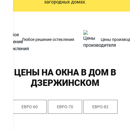
загородных домах.
8665
Цена от
руб.
Любое решение остекления
Цены производ
ОСТАВИТЬ ЗАЯВКУ
Даю
согласие на обработку персональных данных
. С
ЦЕНЫ НА ОКНА В ДОМ В
политикой обработки персональных данных
ознакомлен.
ДЗЕРЖИНСКОМ
ЕВРО-60
ЕВРО-70
ЕВРО-82