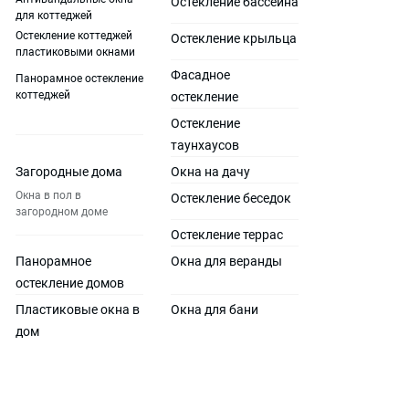
Остекление бассейна
для коттеджей
Остекление коттеджей
Остекление крыльца
пластиковыми окнами
Фасадное
Панорамное остекление
коттеджей
остекление
Остекление
таунхаусов
Загородные дома
Окна на дачу
Окна в пол в
Остекление беседок
загородном доме
Остекление террас
Панорамное
Окна для веранды
остекление домов
Пластиковые окна в
Окна для бани
дом