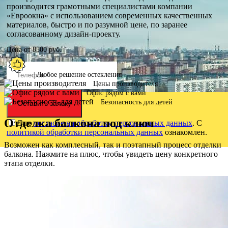
производится грамотными специалистами компании
«Евроокна» с использованием современных качественных
материалов, быстро и по разумной цене, по заранее
согласованному дизайн-проекту.
Цена от
8500
руб.
Любое решение остекления
Цены производителя
Офис рядом с вами
Безопасность для детей
Оставить заявку
Отделка балкона под ключ
Даю
согласие на обработку персональных данных
. С
политикой обработки персональных данных
ознакомлен.
Возможен как комплесный, так и поэтапный процесс отделки
балкона. Нажмите на плюс, чтобы увидеть цену конкретного
этапа отделки.