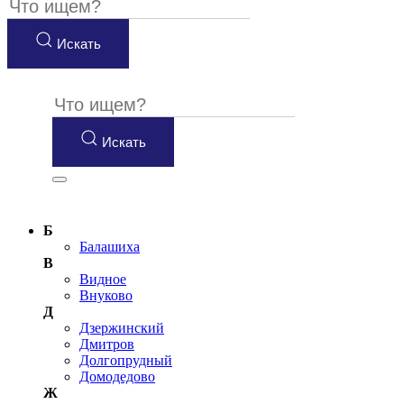
Искать
Искать
Б
Балашиха
В
Видное
Внуково
Д
Дзержинский
Дмитров
Долгопрудный
Домодедово
Ж