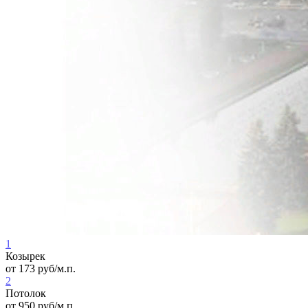
1
Козырек
от
173
руб/м.п.
2
Потолок
от
950
руб/м.п.