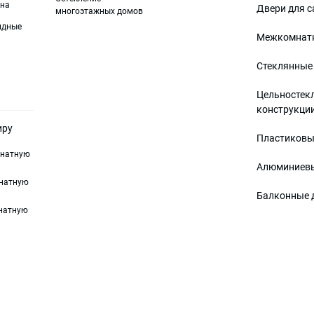
на
Двери для с
многоэтажных домов
идные
Межкомнатн
Стеклянные
Цельностек
конструкци
иру
Пластиковы
мнатную
Алюминиевы
мнатную
Балконные 
мнатную