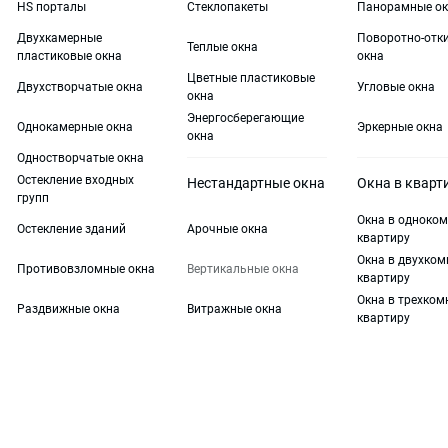
HS порталы
Стеклопакеты
Панорамные ок
Двухкамерные
Поворотно-отк
Теплые окна
пластиковые окна
окна
Цветные пластиковые
Двухстворчатые окна
Угловые окна
окна
Энергосберегающие
Однокамерные окна
Эркерные окна
окна
Одностворчатые окна
Остекление входных
Нестандартные окна
Окна в кварт
групп
Окна в одноко
Остекление зданий
Арочные окна
квартиру
Окна в двухко
Противовзломные окна
Вертикальные окна
квартиру
Окна в трехко
Раздвижные окна
Витражные окна
квартиру