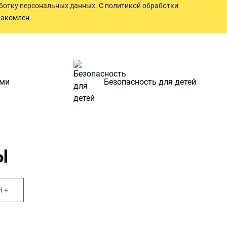
аботку персональных данных
. С
политикой обработки
акомлен.
ами
Безопасность для детей
Ы
 +