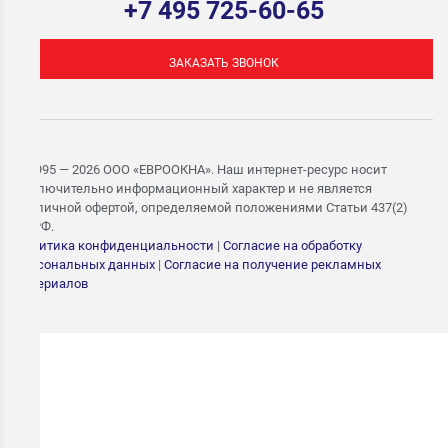
+7 495 725-60-65
ЗАКАЗАТЬ ЗВОНОК
© 1995 — 2026 ООО «ЕВРООКНА». Наш интернет-ресурс носит
исключительно информационный характер и не является
публичной офертой, определяемой положениями Статьи 437(2)
ГК РФ.
Политика конфиденциальности
|
Согласие на обработку
персональных данных
|
Согласие на получение рекламных
материалов
ЗАПИШИТЕСЬ НА
БЕСПЛАТНЫЙ ЗАМЕР
Укажите номер — свяжемся в течение 15 минут и согласуем
удобное время замера