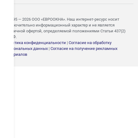
© 1995 — 2026 ООО «ЕВРООКНА». Наш интернет-ресурс носит
исключительно информационный характер и не является
публичной офертой, определяемой положениями Статьи 437(2)
ГК РФ.
Политика конфиденциальности
|
Согласие на обработку
персональных данных
|
Согласие на получение рекламных
ЗАПИШИТЕСЬ НА
материалов
БЕСПЛАТНЫЙ ЗАМЕР
Укажите номер — свяжемся в течение 15 минут и согласуем
удобное время замера
ОТПРАВИТЬ
Даю согласие на
обработку персональных
данных
.
С
политикой конфиденциальности
ознакомлен