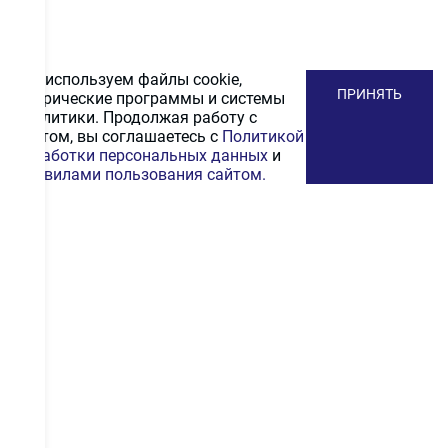
Мы используем файлы cookie,
ПРИНЯТЬ
метрические программы и системы
аналитики. Продолжая работу с
сайтом, вы соглашаетесь с
Политикой
обработки персональных данных
и
Правилами пользования сайтом.
ПОДПИСАТЬСЯ
НА РАССЫЛКУ
Получайте первыми промокоды на скидку, выгодные
акционные предложения и информацию и новинках
ПОДПИСАТЬСЯ
Даю согласие на
обработку персональных
данных
.
С
политикой конфиденциальности
ознакомлен