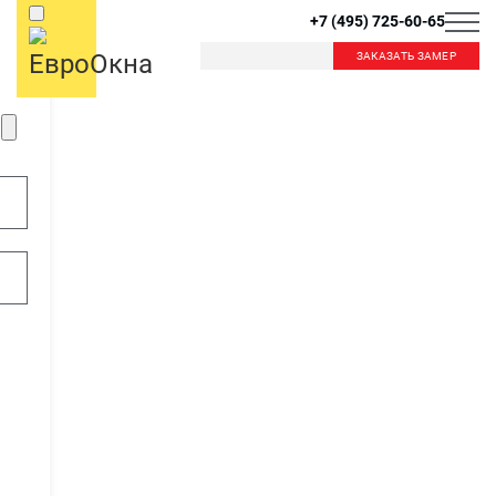
+7 (495) 725-60-65
ЗАКАЗАТЬ ЗАМЕР
Б
К
Балашиха
Королев
Красногорск
Краснознаменск
В
Видное
Внуково
Л
Лобня
Лыткарино
Д
Люберцы
Дзержинский
Дмитров
Долгопрудный
М
Домодедово
Москва